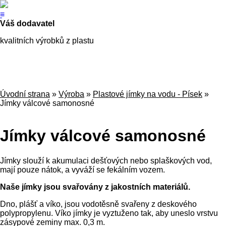
≡
Váš dodavatel
kvalitních výrobků z plastu
Úvodní strana
»
Výroba
»
Plastové jímky na vodu - Písek
»
Jímky válcové samonosné
Jímky válcové samonosné
Jímky slouží k akumulaci dešťových nebo splaškových vod,
mají pouze nátok, a vyváží se fekálním vozem.
Naše jímky jsou svařovány z jakostních materiálů.
Dno, plášť a víko, jsou vodotěsně svařeny z deskového
polypropylenu. Víko jímky je vyztuženo tak, aby uneslo vrstvu
zásypové zeminy max. 0,3 m.