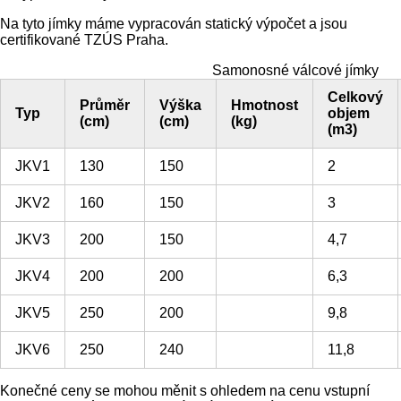
Na tyto jímky máme vypracován statický výpočet a jsou
certifikované TZÚS Praha.
Samonosné válcové jímky
Celkový
Průměr
Výška
Hmotnost
Typ
objem
(cm)
(cm)
(kg)
(m3)
JKV1
130
150
2
JKV2
160
150
3
JKV3
200
150
4,7
JKV4
200
200
6,3
JKV5
250
200
9,8
JKV6
250
240
11,8
Konečné ceny se mohou měnit s ohledem na cenu vstupní